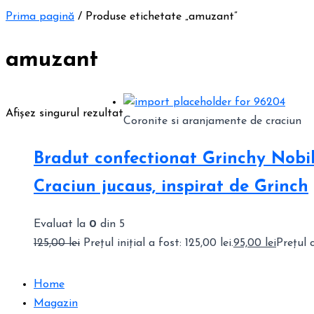
Prima pagină
/ Produse etichetate „amuzant”
amuzant
Afișez singurul rezultat
Coronite si aranjamente de craciun
Bradut confectionat Grinchy Nobi
Craciun jucaus, inspirat de Grinch
Evaluat la
0
din 5
125,00
lei
Prețul inițial a fost: 125,00 lei.
95,00
lei
Prețul c
Home
Magazin