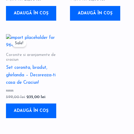
la
la
0
0
din
din
5
5
ADAUGĂ ÎN COȘ
ADAUGĂ ÎN COȘ
Prețul
Prețul
inițial
curent
Sale!
a
este:
fost:
235,00 lei.
Coronite si aranjamente de
599,00 lei.
craciun
Set coronita, bradut,
ghirlanda – Decoreaza-ti
casa de Craciun!
Evaluat
599,00
lei
235,00
lei
la
0
din
5
ADAUGĂ ÎN COȘ