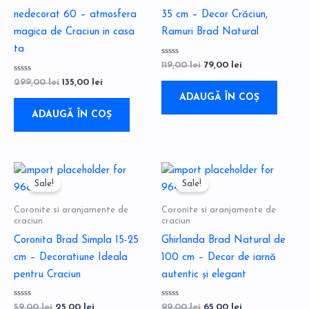
nedecorat 60 – atmosfera
35 cm – Decor Crăciun,
magica de Craciun in casa
Ramuri Brad Natural
ta
Evaluat
119,00
lei
79,00
lei
la
0
Evaluat
299,00
lei
135,00
lei
din
la
5
ADAUGĂ ÎN COȘ
0
din
5
ADAUGĂ ÎN COȘ
Prețul
Prețul
Prețul
Prețul
inițial
curent
inițial
curent
Sale!
Sale!
a
este:
a
este:
fost:
25,00 lei.
fost:
65,00 lei.
Coronite si aranjamente de
Coronite si aranjamente de
59,00 lei.
99,00 lei.
craciun
craciun
Coronita Brad Simpla 15-25
Ghirlanda Brad Natural de
cm – Decoratiune Ideala
100 cm – Decor de iarnă
pentru Craciun
autentic și elegant
Evaluat
Evaluat
59,00
lei
25,00
lei
99,00
lei
65,00
lei