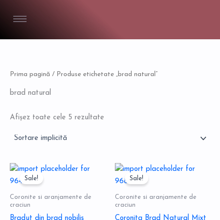
Skip
to
content
Prima pagină
/ Produse etichetate „brad natural”
brad natural
Afișez toate cele 5 rezultate
Prețul
Prețul
Prețul
Prețul
inițial
curent
inițial
curent
Sale!
Sale!
a
este:
a
este:
fost:
135,00 lei.
fost:
79,00 lei.
Coronite si aranjamente de
Coronite si aranjamente de
299,00 lei.
119,00 lei.
craciun
craciun
Bradut din brad nobilis
Coronita Brad Natural Mixt