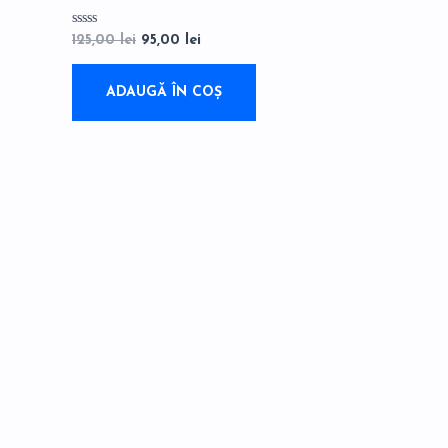
Evaluat
125,00
lei
95,00
lei
la
0
din
5
ADAUGĂ ÎN COȘ