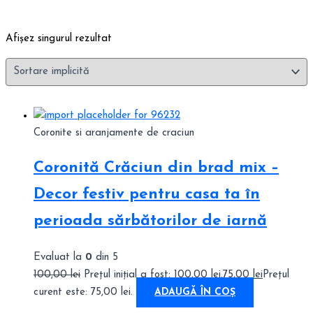
Afișez singurul rezultat
Coronite si aranjamente de craciun
Coronită Crăciun din brad mix –
Decor festiv pentru casa ta în
perioada sărbătorilor de iarnă
Evaluat la
0
din 5
100,00
lei
Prețul inițial a fost: 100,00 lei.
75,00
lei
Prețul
curent este: 75,00 lei.
ADAUGĂ ÎN COȘ