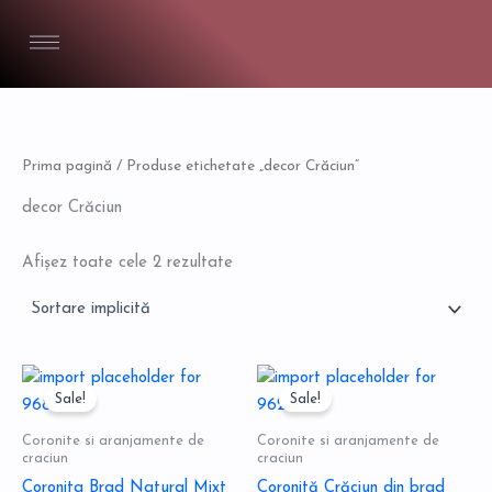
Skip
to
content
Prima pagină
/ Produse etichetate „decor Crăciun”
decor Crăciun
Afișez toate cele 2 rezultate
Prețul
Prețul
Prețul
Prețul
inițial
curent
inițial
curent
Sale!
Sale!
a
este:
a
este:
fost:
79,00 lei.
fost:
75,00 lei.
Coronite si aranjamente de
Coronite si aranjamente de
119,00 lei.
100,00 lei.
craciun
craciun
Coronita Brad Natural Mixt
Coronită Crăciun din brad