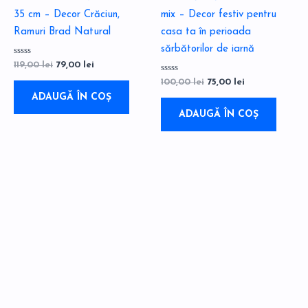
35 cm – Decor Crăciun,
mix – Decor festiv pentru
Ramuri Brad Natural
casa ta în perioada
sărbătorilor de iarnă
Evaluat
119,00
lei
79,00
lei
la
0
Evaluat
100,00
lei
75,00
lei
din
la
5
ADAUGĂ ÎN COȘ
0
din
5
ADAUGĂ ÎN COȘ