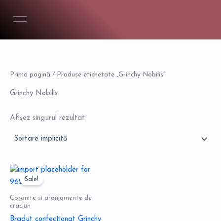
Skip
to
content
Prima pagină
/ Produse etichetate „Grinchy Nobilis”
Grinchy Nobilis
Afișez singurul rezultat
Prețul
Prețul
inițial
curent
Sale!
a
este:
fost:
95,00 lei.
Coronite si aranjamente de
125,00 lei.
craciun
Bradut confectionat Grinchy