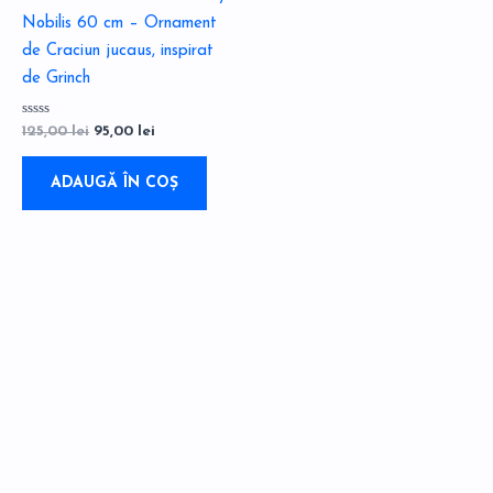
Nobilis 60 cm – Ornament
de Craciun jucaus, inspirat
de Grinch
Evaluat
125,00
lei
95,00
lei
la
0
din
5
ADAUGĂ ÎN COȘ