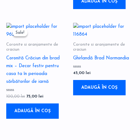
5
ADAUGĂ ÎN COȘ
pagina
produsului.
Prețul
Prețul
inițial
curent
Sale!
Sale!
a
este:
fost:
75,00 lei.
Coronite si aranjamente de
Coronite si aranjamente de
100,00 lei.
craciun
craciun
Coronită Crăciun din brad
Ghirlandă Brad Normandia
mix – Decor festiv pentru
Evaluat
45,00
lei
casa ta în perioada
la
0
sărbătorilor de iarnă
din
5
ADAUGĂ ÎN COȘ
Evaluat
100,00
lei
75,00
lei
la
0
din
5
ADAUGĂ ÎN COȘ