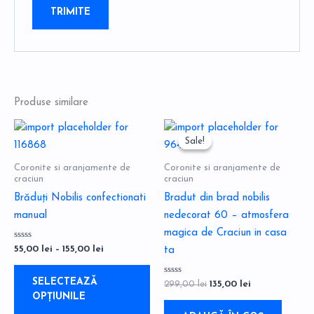
Produse similare
Interval
Prețul
Prețul
Acest
de
inițial
curent
Sale!
Sale!
produs
prețuri:
a
este:
55,00 lei
fost:
135,00 lei.
are
Coronite si aranjamente de
Coronite si aranjamente de
până
299,00 lei.
craciun
mai
craciun
la
155,00 lei
multe
Brăduți Nobilis confectionati
Bradut din brad nobilis
variații.
manual
nedecorat 60 – atmosfera
Opțiunile
magica de Craciun in casa
Evaluat
pot
55,00
lei
–
155,00
lei
ta
la
0
fi
din
5
SELECTEAZĂ
Evaluat
alese
299,00
lei
135,00
lei
la
OPȚIUNILE
0
în
din