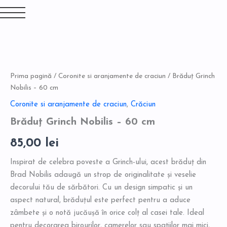
Skip
to
content
Cantitate
Brăduț
Grinch
Prima pagină
/
Coronite si aranjamente de craciun
/ Brăduț Grinch
Nobilis
-
Nobilis – 60 cm
60
Coronite si aranjamente de craciun
,
Crăciun
cm
Brăduț Grinch Nobilis – 60 cm
85,00
lei
Inspirat de celebra poveste a Grinch-ului, acest brăduț din
Brad Nobilis adaugă un strop de originalitate și veselie
decorului tău de sărbători. Cu un design simpatic și un
aspect natural, brăduțul este perfect pentru a aduce
zâmbete și o notă jucăușă în orice colț al casei tale. Ideal
pentru decorarea birourilor, camerelor sau spațiilor mai mici,