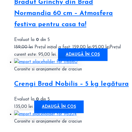
Bradut Grinchy din Brad
Normandia 60 cm – Atmosfera
festiva pentru casa ta!
Evaluat la
0
din 5
159,00
lei
Prețul inițial a fost: 159,00 lei.
95,00
lei
Prețul
curent este: 95,00 lei.
ADAUGĂ ÎN COȘ
Coronite si aranjamente de craciun
Crengi Brad Nobilis – 5 kg legătura
Evaluat la
0
din 5
135,00
lei
ADAUGĂ ÎN COȘ
Coronite si aranjamente de craciun