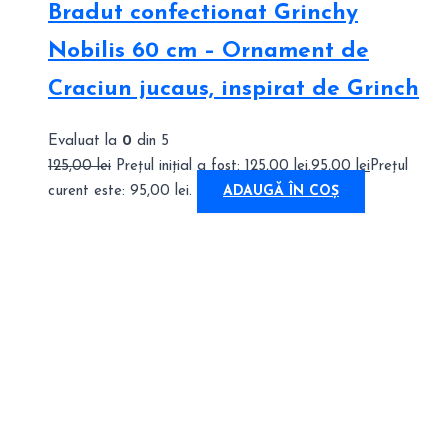
Bradut confectionat Grinchy
Nobilis 60 cm – Ornament de
Craciun jucaus, inspirat de Grinch
Evaluat la
0
din 5
125,00
lei
Prețul inițial a fost: 125,00 lei.
95,00
lei
Prețul
curent este: 95,00 lei.
ADAUGĂ ÎN COȘ