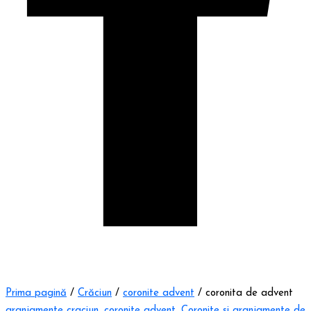
Prima pagină
/
Crăciun
/
coronite advent
/ coronita de advent
aranjamente craciun
,
coronite advent
,
Coronite si aranjamente de