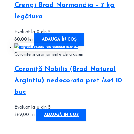
Crengi Brad Normandia – 7 kg
legătura
Evaluat la
0
din 5
80,00
lei
ADAUGĂ ÎN COȘ
Coronite si aranjamente de craciun
Coroniță Nobilis (Brad Natural
Argintiu) nedecorata pret /set 10
buc
Evaluat la
0
din 5
599,00
lei
ADAUGĂ ÎN COȘ