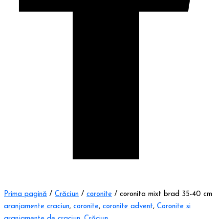
Prima pagină
/
Crăciun
/
coronite
/ coronita mixt brad 35-40 cm
aranjamente craciun
,
coronite
,
coronite advent
,
Coronite si
aranjamente de craciun
,
Crăciun