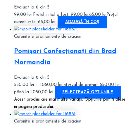
Evaluat la
0
din 5
99,00
lei
Prețul inițial a fost: 99,00 lei.
65,00
lei
Prețul
curent este: 65,00 lei.
ADAUGĂ ÎN COȘ
Coronite si aranjamente de craciun
Pomișori Confecționați din Brad
Normandia
Evaluat la
0
din 5
550,00
lei
–
1.050,00
lei
Interval de prețuri: 550,00 lei
până la 1.050,00 lei
SELECTEAZĂ OPȚIUNILE
Acest produs are mai multe variații. Opțiunile pot fi alese
în pagina produsului.
Coronite si aranjamente de craciun