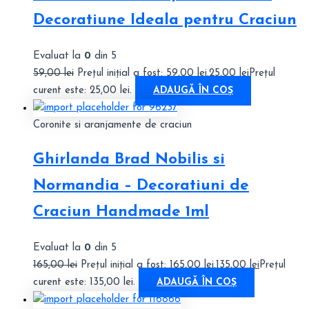
Decoratiune Ideala pentru Craciun
Evaluat la
0
din 5
59,00
lei
Prețul inițial a fost: 59,00 lei.
25,00
lei
Prețul
curent este: 25,00 lei.
ADAUGĂ ÎN COȘ
Coronite si aranjamente de craciun
Ghirlanda Brad Nobilis si
Normandia – Decoratiuni de
Craciun Handmade 1ml
Evaluat la
0
din 5
165,00
lei
Prețul inițial a fost: 165,00 lei.
135,00
lei
Prețul
curent este: 135,00 lei.
ADAUGĂ ÎN COȘ